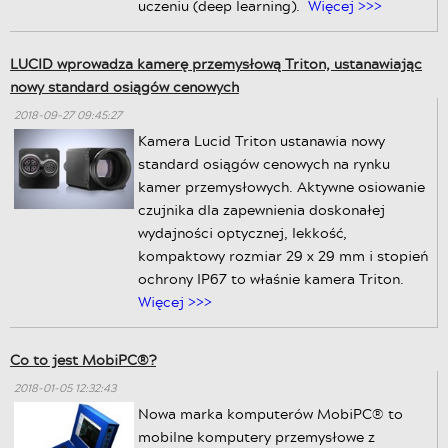
uczeniu (deep learning).
Więcej >>>
LUCID wprowadza kamerę przemysłową Triton, ustanawiając
nowy standard osiągów cenowych
2018-09-27 09:45:27
Kamera Lucid Triton ustanawia nowy
standard osiągów cenowych na rynku
kamer przemysłowych. Aktywne osiowanie
czujnika dla zapewnienia doskonałej
wydajności optycznej, lekkość,
kompaktowy rozmiar 29 x 29 mm i stopień
ochrony IP67 to właśnie kamera Triton.
Więcej >>>
Co to jest MobiPC®?
2018-01-05 12:32:43
Nowa marka komputerów MobiPC® to
mobilne komputery przemysłowe z