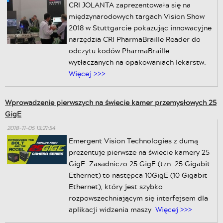
CRI JOLANTA zaprezentowała się na
międzynarodowych targach Vision Show
2018 w Stuttgarcie pokazując innowacyjne
narzędzia CRI PharmaBraille Reader do
odczytu kodów PharmaBraille
wytłaczanych na opakowaniach lekarstw.
Więcej >>>
Wprowadzenie pierwszych na świecie kamer przemysłowych 25
GigE
2018-11-05 13:21:54
Emergent Vision Technologies z dumą
prezentuje pierwsze na świecie kamery 25
GigE. Zasadniczo 25 GigE (tzn. 25 Gigabit
Ethernet) to następca 10GigE (10 Gigabit
Ethernet), który jest szybko
rozpowszechniającym się interfejsem dla
aplikacji widzenia maszy
Więcej >>>