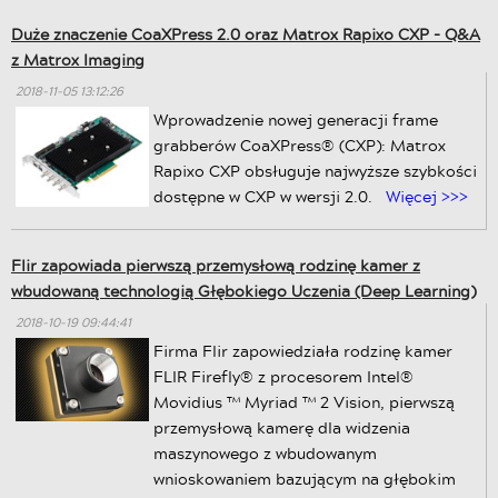
Duże znaczenie CoaXPress 2.0 oraz Matrox Rapixo CXP - Q&A
z Matrox Imaging
2018-11-05 13:12:26
Wprowadzenie nowej generacji frame
grabberów CoaXPress® (CXP): Matrox
Rapixo CXP obsługuje najwyższe szybkości
dostępne w CXP w wersji 2.0.
Więcej >>>
Flir zapowiada pierwszą przemysłową rodzinę kamer z
wbudowaną technologią Głębokiego Uczenia (Deep Learning)
2018-10-19 09:44:41
Firma Flir zapowiedziała rodzinę kamer
FLIR Firefly® z procesorem Intel®
Movidius ™ Myriad ™ 2 Vision, pierwszą
przemysłową kamerę dla widzenia
maszynowego z wbudowanym
wnioskowaniem bazującym na głębokim